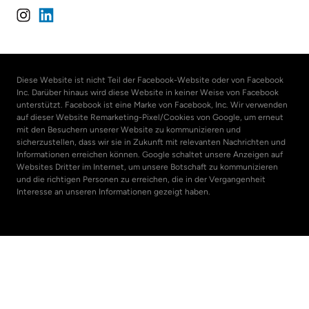
Diese Website ist nicht Teil der Facebook-Website oder von Facebook 
Inc. Darüber hinaus wird diese Website in keiner Weise von Facebook 
unterstützt. Facebook ist eine Marke von Facebook, Inc. Wir verwenden 
auf dieser Website Remarketing-Pixel/Cookies von Google, um erneut 
mit den Besuchern unserer Website zu kommunizieren und 
sicherzustellen, dass wir sie in Zukunft mit relevanten Nachrichten und 
Informationen erreichen können. Google schaltet unsere Anzeigen auf 
Websites Dritter im Internet, um unsere Botschaft zu kommunizieren 
und die richtigen Personen zu erreichen, die in der Vergangenheit 
Interesse an unseren Informationen gezeigt haben.