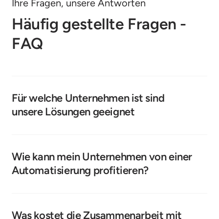
Ihre Fragen, unsere Antworten
Häufig gestellte Fragen - 
FAQ
Für welche Unternehmen ist sind 
unsere Lösungen geeignet
Unsere Lösungen sind ideal für kleine und 
mittelständische Unternehmen (KMU) sowie Startups 
aus verschiedenen Branchen, die ihre Vertriebsprozesse 
Wie kann mein Unternehmen von einer 
optimieren und ihr Wachstum beschleunigen möchten.
Automatisierung profitieren?
Durch die Automatisierung von wiederkehrenden 
Aufgaben sparen Sie Zeit und Kosten, reduzieren Fehler 
und steigern Ihre Produktivität. So bleibt mehr Zeit für 
Was kostet die Zusammenarbeit mit 